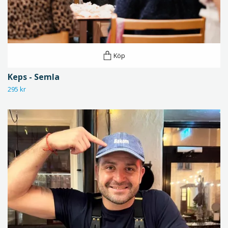
Köp
Keps - Semla
295 kr