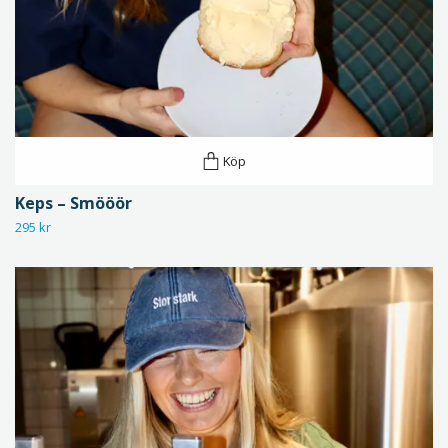
Köp
Keps – Smööör
295 kr