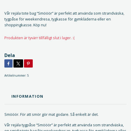
Vår rejäla tote bag “Smööör” är perfekt att använda som strandväska,
tygpåse för weekendresa, tygkasse för gymkläderna eller en
shoppingkasse. Köp nu!
Produkten är tyvärr tillfälligt slut i lager. :(
Dela
Artikelnummer:
5
INFORMATION
Smööör. För att smör gör mat godare. Så enkelt är det.
Vår rejäla tygpåse “Smööör” är perfekt att använda som strandväska,
en smidig tote bag för weekendresan, tygkasse för gymkläderna eller